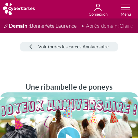
Connexion
Anniversaire
Fête du jour
Amour
Amitié
Merci
Toutes les cartes
Demain :
Bonne fête Laurence
🎉
Après-demain :
Claire
Voir toutes les cartes Anniversaire
Une ribambelle de poneys