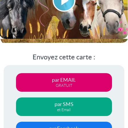
Lire
la
vidéo
Envoyez cette carte :
par EMAIL
GRATUIT
par SMS
et Email