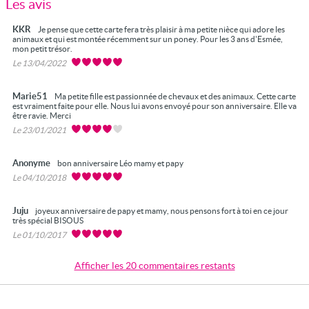
Les avis
KKR
Je pense que cette carte fera très plaisir à ma petite nièce qui adore les
animaux et qui est montée récemment sur un poney. Pour les 3 ans d'Esmée,
mon petit trésor.
Le 13/04/2022
Marie51
Ma petite fille est passionnée de chevaux et des animaux. Cette carte
est vraiment faite pour elle. Nous lui avons envoyé pour son anniversaire. Elle va
être ravie. Merci
Le 23/01/2021
Anonyme
bon anniversaire Léo mamy et papy
Le 04/10/2018
Juju
joyeux anniversaire de papy et mamy, nous pensons fort à toi en ce jour
très spécial BISOUS
Le 01/10/2017
Afficher les 20 commentaires restants