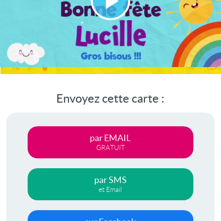
Lire
la
vidéo
Envoyez cette carte :
par EMAIL
GRATUIT
par SMS
et Email