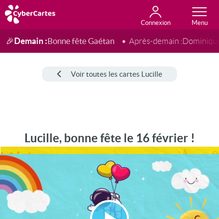
Connexion
Anniversaire
Fête du jour
Amour
Amitié
Merci
Toutes les cartes
Demain :
Bonne fête Gaétan
🎉
Après-demain :
Dominiqu
Voir toutes les cartes Lucille
Lucille, bonne fête le 16 février !