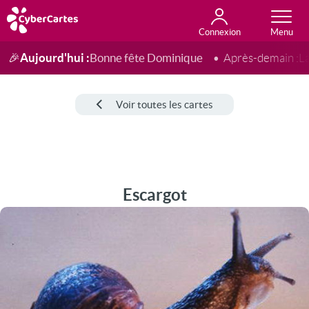
Connexion
Anniversaire
Fête du jour
Amour
Amitié
Merci
Toutes les cartes
Aujourd'hui :
Bonne fête Dominique
🎉
Après-demain :
L
Voir toutes les cartes
Escargot