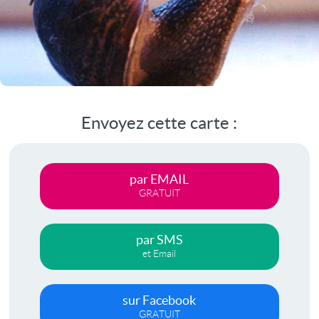
Envoyez cette carte :
par EMAIL
GRATUIT
par SMS
et Email
sur Facebook
GRATUIT