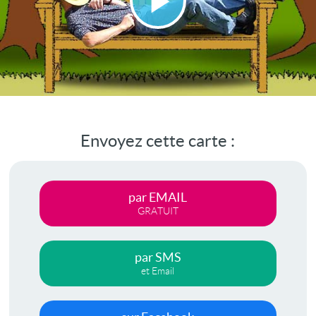
Lire
la
vidéo
Envoyez cette carte :
par EMAIL
GRATUIT
par SMS
et Email