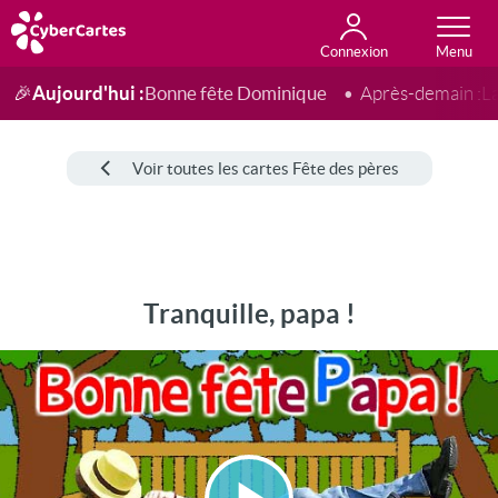
Connexion
Anniversaire
Fête du jour
Amour
Amitié
Merci
Toutes les cartes
Aujourd'hui :
Bonne fête Dominique
🎉
Après-demain :
L
Voir toutes les cartes Fête des pères
Tranquille, papa !