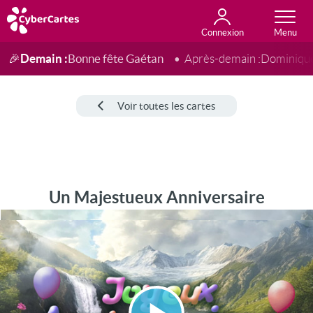
Connexion
Anniversaire
Fête du jour
Amour
Amitié
Merci
Toutes les cartes
Demain :
Bonne fête Gaétan
🎉
Après-demain :
Dominiqu
Voir toutes les cartes
Un Majestueux Anniversaire