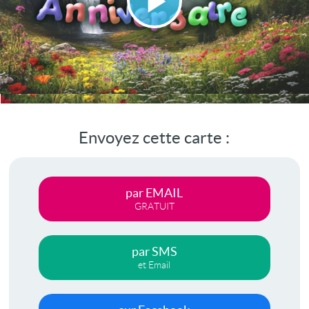
Lire
la
vidéo
Envoyez cette carte :
par EMAIL
GRATUIT
par SMS
et Email