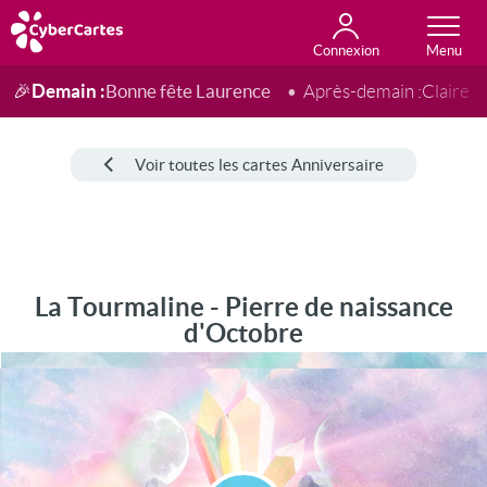
Connexion
Anniversaire
Fête du jour
Amour
Amitié
Merci
Toutes les cartes
Demain :
Bonne fête Laurence
🎉
Après-demain :
Claire
Voir toutes les cartes Anniversaire
La Tourmaline - Pierre de naissance
d'Octobre