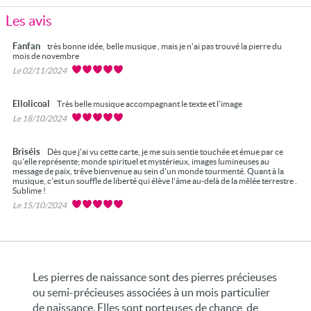
Les avis
Fanfan
très bonne idée, belle musique , mais je n'ai pas trouvé la pierre du
mois de novembre
Le 02/11/2024
Ellolicoal
Très belle musique accompagnant le texte et l'image
Le 18/10/2024
Briséis
Dès que j'ai vu cette carte, je me suis sentie touchée et émue par ce
qu'elle représente; monde spirituel et mystérieux, images lumineuses au
message de paix, trêve bienvenue au sein d'un monde tourmenté. Quant à la
musique, c'est un souffle de liberté qui élève l'âme au-delà de la mêlée terrestre .
Sublime !
Le 15/10/2024
Les pierres de naissance sont des pierres précieuses
ou semi-précieuses associées à un mois particulier
de naissance. Elles sont porteuses de chance, de