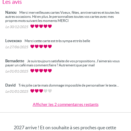
Les avis
Nanou
Merci merveilleuses cartes Voeux, fêtes, anniversaires et toutes les
autres occasions. Hé en plus Je personnalises toutes vos cartes avec mes
propres mots suivant les moments MERCI
Le 30/12/2025
Lovexoxo
Merci cette carte est très sympa et très belle
Le 27/06/2025
Bernadette
Je suis toujours satisfaite de vos propositions. J'aimerais vous
payer un café mais comment faire ? Autrement que par mail
Le 01/01/2025
David
Très jolie carte mais dommage impossible de personaliser le texte...
Le 01/01/2025
Afficher les 2 commentaires restants
2027 arrive ! Et on souhaite à ses proches que cette