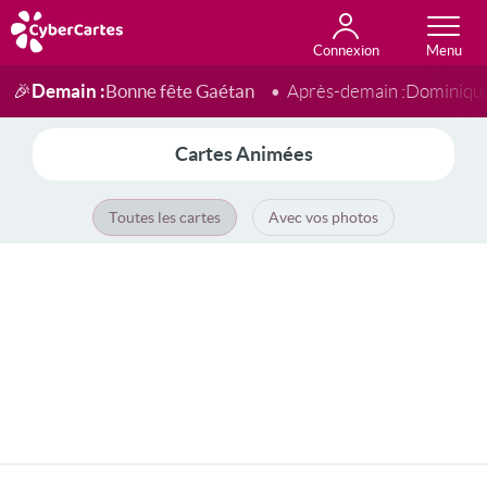
Connexion
Anniversaire
Fête du jour
Amour
Amitié
Merci
Toutes les cartes
Demain :
Bonne fête Gaétan
🎉
Après-demain :
Dominiqu
Cartes Animées
Toutes les cartes
Avec vos photos