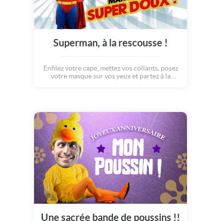
Superman, à la rescousse !
Enfilez votre cape, mettez vos collants, posez
votre masque sur vos yeux et partez à la
rescousse de ce petit chat en danger, avec
vos bras musclés et vos super pouvoirs !!!
Voilà de quoi prouver à vos proches que
vous en avez dans les biscotto :o) C'est aussi
une super idée de carte d'anniversaire pour
faire rire et sourire vos proches... A vous de
choisir la plus drôle des photos d'un de vos
amis pour réaliser ses rêves et le mettre dans
la peau de son super héros préféré !
Une sacrée bande de poussins !!