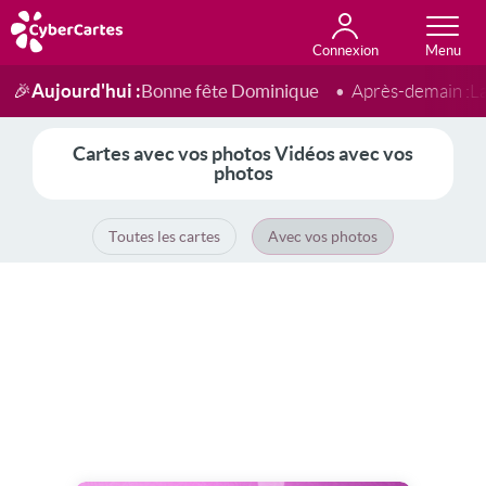
Connexion
Anniversaire
Fête du jour
Amour
Amitié
Merci
Toutes les cartes
Aujourd'hui :
Bonne fête Dominique
🎉
Après-demain :
L
Cartes avec vos photos Vidéos avec vos
photos
Toutes les cartes
Avec vos photos