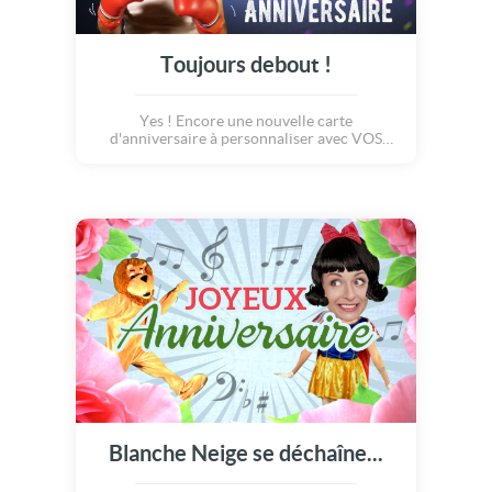
Toujours debout !
Yes ! Encore une nouvelle carte
d'anniversaire à personnaliser avec VOS
photos, de quoi faire rire vos amis qui
célèbrent leur anniversaire . Découvrez le
scénario : Une droite, un crochet, un
uppercut à gauche... hop hop, tu évites tous
les coups, BRAVO !!! Enfin, presque... Ouille
ouille ouille ! Mais... tu n'es pas au tapis bien
au contraire, tu restes toujours debout : je te
reconnais bien là l'ami !!! Je te souhaite un
bon anniversaire, plein d'énergie, de bonne
humeur et surtout : d'humour !!!
Blanche Neige se déchaîne...