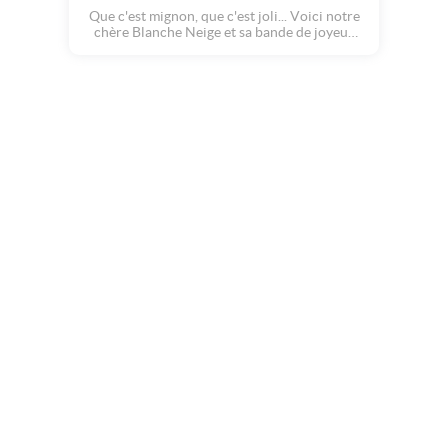
Que c'est mignon, que c'est joli... Voici notre
chère Blanche Neige et sa bande de joyeux
animaux qui chantent et dansent sur une
belle musique entraînante ! Mais, ensuite,
rien ne se passe comme prévu !!! Le disque va
se rayer et la vraie nature de la princesse va
se dévoiler ! Découvrez la partie rock and
roll de Blanche Neige et transformez vos
copines en reine du hard rock !!! Tellement
drôle pour célébrer un anniversaire comme
aucun autre :o)