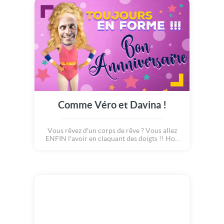
Comme Véro et Davina !
Vous rêvez d'un corps de rêve ? Vous allez
ENFIN l'avoir en claquant des doigts !! Hop
hop hop, mettez vous au sport et devenez la
reine du fitness, comme nos chères
Véronique et Davina. Vous serez lookée
comme une vraie fit girl, avec vos collants
roses et votre sublime chevelure blonde
ondulée. Choisissez une photo de VOUS ou
de vos amies, et transpirez comme jamais
avec cette super carte à personnaliser ultra
dynamique !