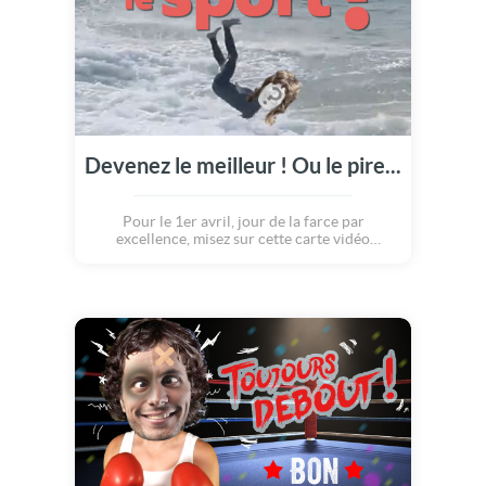
Devenez le meilleur ! Ou le pire...
Pour le 1er avril, jour de la farce par
excellence, misez sur cette carte vidéo
personnalisable et hilarante présentant un
bêtisier spécial sport ! Unique, inoubliable,
cette création à personnaliser avec la photo
de votre choix sera LE moment fort de la
journée spéciale blague :o) Avec cette carte
originale, vous serez sûr de faire mourir de
rire vos proches à l'occasion du 1er avril,
avec un clip entier de chutes, de cascades et
de bêtises !