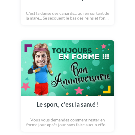
C'est la danse des canards... qui en sortant de
la mare... Se secouent le bas des reins et font...
Piou piou ! Mais non, ce ne sont pas des
canards : ce sont des poussins, ENFIN ! Voilà
une bande de poussins danseurs, qui
célèbrent les anniversaires avec une super
chorégraphie ! A vous de choisir celui qui
mènera la danse, et qui souhaitera le plus
rythmé et le plus joyeux des anniversaires !
Le sport, c'est la santé !
Vous vous demandez comment rester en
forme jour après jour sans faire aucun effort
? En mettant votre photo sur cette
CyberCarte, bien sûr !!! Voilà une super