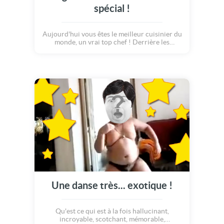
spécial !
Aujourd'hui vous êtes le meilleur cuisinier du
monde, un vrai top chef ! Derrière les
fourneaux, à vous de préparer le plus
merveilleux des gâteaux d'anniversaire. Mais
attention tout de même, la gourmandise
excessive n'est jamais très loin !
Une danse très... exotique !
Qu'est ce qui est à la fois hallucinant,
incroyable, scotchant, mémorable,