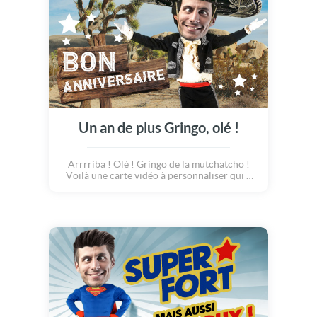
anniversaire à vos proches de façon originale
!
Un an de plus Gringo, olé !
Arrrriba ! Olé ! Gringo de la mutchatcho !
Voilà une carte vidéo à personnaliser qui a
du piquant :o) Entre les cactus et les tacos à
la sauce chili... voilà une carte PHOTO qui va
réveiller un de vos amis. Une façon originale
de souhaiter un bon anniversaire, de faire
rire et voyager vos proches, toujours en
musique et avec un max de bonne humeur !