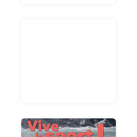
pathétique et ultra drôle ? De voir vos amis
ou les membres de votre famille danser avec
ce gros bidon sur une musique bollywood !!!
Cette carte est tout simplement une des plus
marrantes que CyberCartes ait créé ! Alors
n'hésitez pas à envoyer cette carte à votre
entourage pour les faire sourire :o)