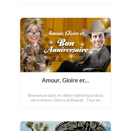
loup : NON, c'est un loup que vous
connaissez bien !!! A VOUS de choisir celui
ou celle à qui vous ferez pousser des poils
partout et qui se transformera en terrrrrrible
loup garou ! Voilà une super idée pour un
anniversaire ou pour célébrer Halloween !
Amour, Gloire et...
Bienvenue dans le célèbre générique de la
série Amour Gloire et Beauté... Tout en
délicatesse, en finesse et en demi tour
contrôlé ;o) Sauf que cette fois, les acteurs
vont avoir une super tête à la place de leur
visage habituel !! Celui que VOUS aurez
choisi, bien sûr ! A vous de faire le casting !
Une super idée pour souhaiter un joyeux