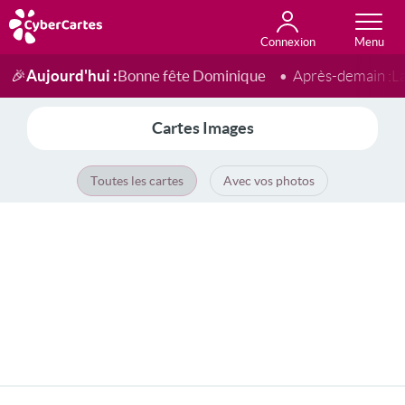
Connexion
Anniversaire
Fête du jour
Amour
Amitié
Merci
Toutes les cartes
Aujourd'hui :
Bonne fête Dominique
🎉
Après-demain :
L
Cartes Images
Toutes les cartes
Avec vos photos