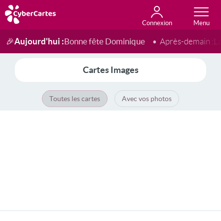
Connexion
Anniversaire
Fête du jour
Amour
Amitié
Merci
Toutes les cartes
Aujourd'hui :
Bonne fête Dominique
🎉
Après-demain :
L
Cartes Images
Toutes les cartes
Avec vos photos