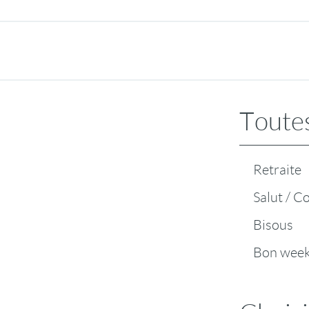
Toutes
Retraite
Salut / C
Bisous
Bon wee