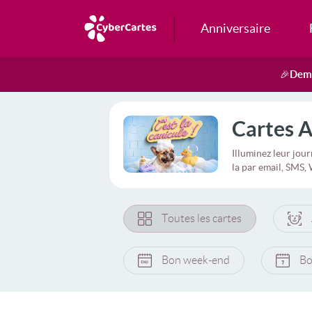
Anniversaire
Dema
🎉
Cartes A
Illuminez leur jou
la par email, SMS
Toutes les cartes
Bon week-end
Bo