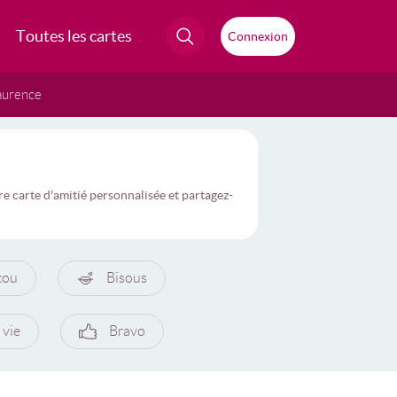
Toutes les cartes
Connexion
aurence
e carte d'amitié personnalisée et partagez-
cou
Bisous
 vie
Bravo