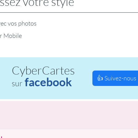
ssez votre style
vec vos photos
r Mobile
CyberCartes
👍 Suivez-nous 
facebook
sur