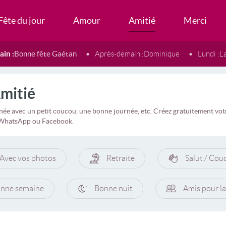
Fête du jour
Amour
Amitié
Merci
in :
Bonne fête Gaétan
Après-demain :
Dominique
Lundi :
L
mitié
rnée avec un petit coucou, une bonne journée, etc. Créez gratuitement votr
, WhatsApp ou Facebook.
Avec vos photos
Retraite
Salut / Cou
nne semaine
Bonne nuit
Amis pour la