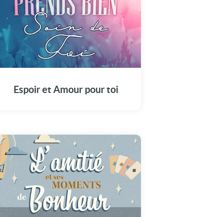
Une jolie animation pour te dire que je pense
à toi. Je t'envoie ce message rempli d'amour
et d'espoir : Prends bien soin de toi.
Espoir et Amour pour toi