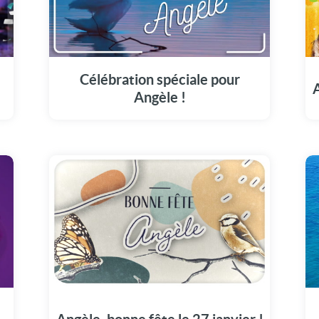
Sublimez le 27 janvier de Angèle avec notre
carte pleine d'émotions.
Célébration spéciale pour
A
Angèle !
Une carte unique pour commémorer la fête
de Angèle en ce 27 janvier.