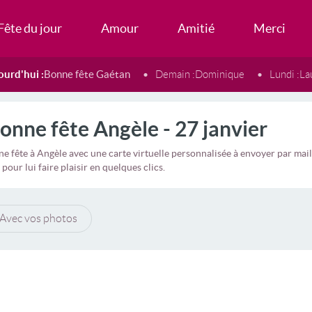
Fête du jour
Amour
Amitié
Merci
ourd'hui :
Bonne fête Gaétan
Demain :
Dominique
Lundi :
La
onne fête Angèle - 27 janvier
e fête à Angèle avec une carte virtuelle personnalisée à envoyer par m
 pour lui faire plaisir en quelques clics.
Avec vos photos