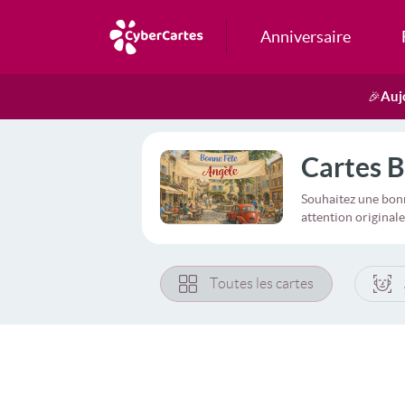
Anniversaire
Auj
🎉
Cartes B
Souhaitez une bonn
attention originale
Toutes les cartes