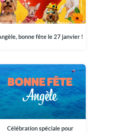
Illuminez la journée de Angèle avec notre
message vidéo unique (27 janvier).
ngèle, bonne fête le 27 janvier !
Partagez les festivités du 27 janvier en
dédiant cette vidéo à Angèle pour sa fête.
Célébration spéciale pour