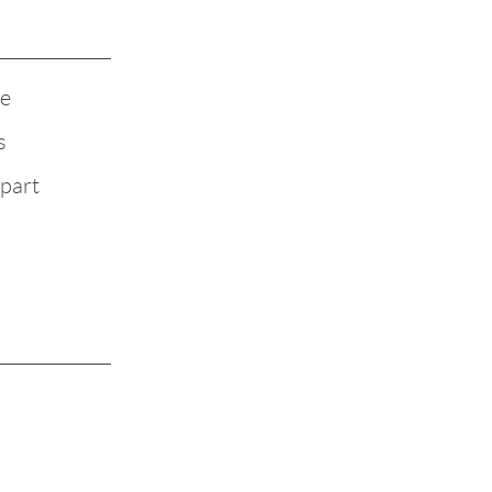
te
s
-part