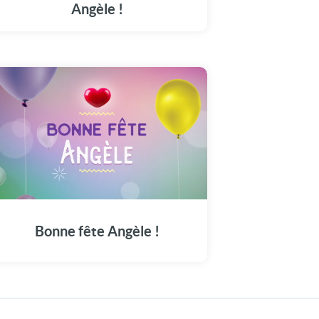
Angèle !
Une carte vidéo unique pour célébrer Angèle
en grande pompe aujourd'hui, le 27 janvier.
Bonne fête Angèle !