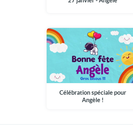
27 janvier - Angèle
Illuminez la journée de Angèle avec notre
message vidéo unique (27 janvier).
Célébration spéciale pour
Angèle !