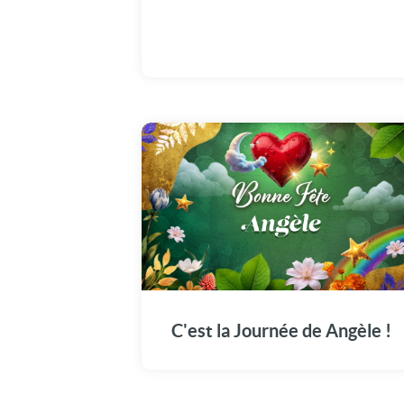
Offrez à Angèle cette vidéo émotion pour
marquer son jour spécial : Le 27 janvier.
C'est la Journée de Angèle !