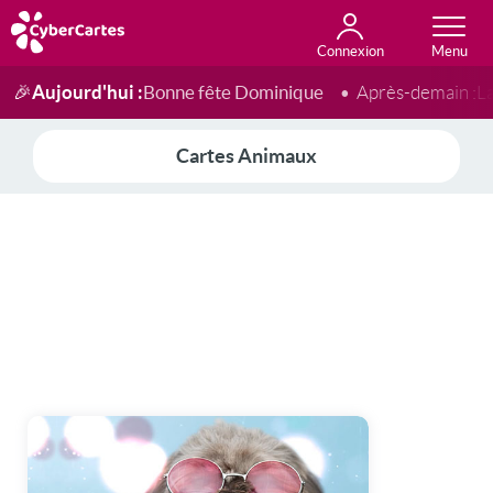
Connexion
Anniversaire
Fête du jour
Amour
Amitié
Merci
Toutes les cartes
Aujourd'hui :
Bonne fête Dominique
🎉
Après-demain :
L
Cartes Animaux