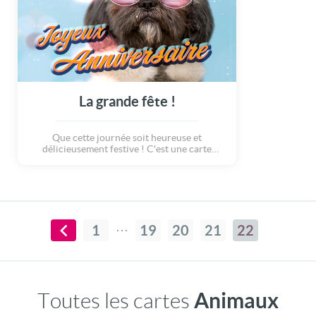
La grande fête !
Que cette journée soit heureuse et
délicieusement festive ! C'est une carte
anniversaire pleine de couleur et de bonne
humeur pour célébrer l'anniversaire d'un
proche. Car un anniversaire est toujours la
plus belle occasion d'une grande fête !
1
19
20
21
22
Animaux
Toutes les cartes