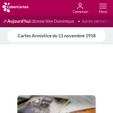
Connexion
Anniversaire
Fête du jour
Amour
Amitié
Merci
Toutes les cartes
Aujourd'hui :
Bonne fête Dominique
🎉
Après-demain :
L
Cartes Armistice du 11 novembre 1918