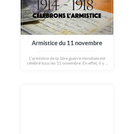
Armistice du 11 novembre
L'armistice de la 1ère guerre mondiale est
célébré tous les 11 novembre. En effet, il y a
plus de cent ans, le 11 novembre 1918 à onze
heures, l'armistice mettait fin à la "Grande
Guerre". Le 11 novembre est également
l'occasion d'avoir une pensée pour nos chers
disparus morts au combat pendant ce conflit.
La France, mais également la Belgique, le
Royaume-Uni, les pays du Commonwealth et
d'Europe, ont pour habitude d'organiser
chaque année cette commémoration.