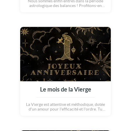
Nous sommes enfin entrés dans la période
astrologique des balances ! Profitons-en
pour souhaiter un merveilleux anniversaire à
celles et ceux nés entre le 23 septembre et le
23 octobre !
Le mois de la Vierge
La Vierge est attentive et méthodique, dotée
d'un amour pour l'efficacité et l'ordre. Tu
incarnes la précision, la discrétion, la
dévotion et la modération. On souhaite un
merveilleux anniversaire aux vierges !