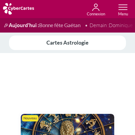
Connexion
Anniversaire
Fête du jour
Amour
Amitié
Merci
Toutes les cartes
Aujourd'hui :
Bonne fête Gaétan
🎉
Demain :
Dominique
Cartes Astrologie
Nouveau