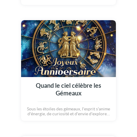
force intérieure. Une carte anniversaire
inspirée par ce signe profondément attaché
aux émotions et aux liens qui unissent les
êtres.
Quand le ciel célèbre les
Gémeaux
Sous les étoiles des gémeaux, l'esprit s'anime
d'énergie, de curiosité et d'envie d'explorer.
Une ambiance astrologique élégante pour
accompagner des voeux d'anniversaire aux
gémeaux !