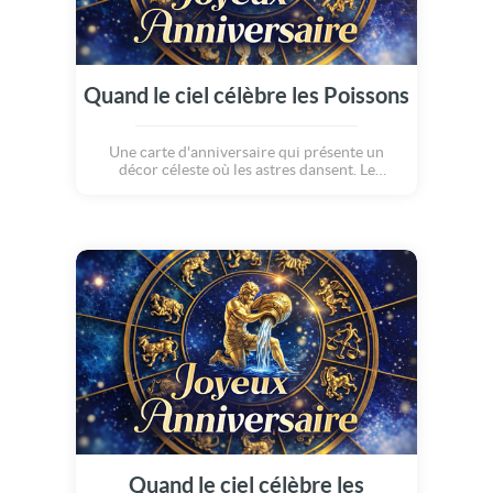
Quand le ciel célèbre les Poissons
Une carte d'anniversaire qui présente un
décor céleste où les astres dansent. Le
poisson avance avec grâce, porté par son
intuition et sa sensibilité. Une création
inspirée, entre rêve et constellation, pour
célébrer celles et ceux qui voient le monde
avec le coeur. Joyeux anniversaire aux
poissons.
Quand le ciel célèbre les