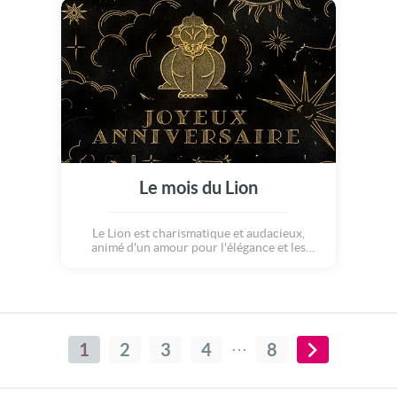
Le mois du Lion
Le Lion est charismatique et audacieux,
animé d'un amour pour l'élégance et les
plaisirs de la vie. il représente la confiance, la
fierté, l'engagement et la persistance. On
leurs souhaite un merveilleux anniversaire !
1
2
3
4
8