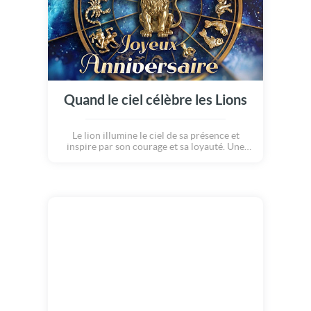
Quand le ciel célèbre les Lions
Le lion illumine le ciel de sa présence et
inspire par son courage et sa loyauté. Une
création poétique qui célèbre les qualités de
ce signe si spécial. Joyeux anniversaire aux
lions !