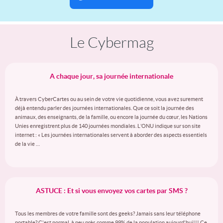
Le Cybermag
A chaque jour, sa journée internationale
À travers CyberCartes ou au sein de votre vie quotidienne, vous avez surement
déjà entendu parler des journées internationales. Que ce soit la journée des
animaux, des enseignants, de la famille, ou encore la journée du cœur, les Nations
Unies enregistrent plus de 140 journées mondiales. L’ONU indique sur son site
internet : « Les journées internationales servent à aborder des aspects essentiels
de la vie …
ASTUCE : Et si vous envoyez vos cartes par SMS ?
Tous les membres de votre famille sont des geeks? Jamais sans leur téléphone
portable? C'est normal, à peu près comme 99% de la population aujourd'hui!!! Ce