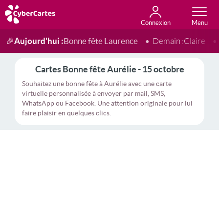
Connexion
Anniversaire
Fête du jour
Amour
Amitié
Merci
Toutes les cartes
Aujourd'hui :
Bonne fête Laurence
🎉
Demain :
Claire
Cartes Bonne fête Aurélie - 15 octobre
Souhaitez une bonne fête à Aurélie avec une carte
virtuelle personnalisée à envoyer par mail, SMS,
WhatsApp ou Facebook. Une attention originale pour lui
faire plaisir en quelques clics.