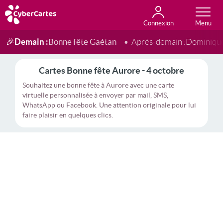
Connexion
Anniversaire
Fête du jour
Amour
Amitié
Merci
Toutes les cartes
Demain :
Bonne fête Gaétan
🎉
Après-demain :
Dominiqu
Cartes Bonne fête Aurore - 4 octobre
Souhaitez une bonne fête à Aurore avec une carte
virtuelle personnalisée à envoyer par mail, SMS,
WhatsApp ou Facebook. Une attention originale pour lui
faire plaisir en quelques clics.