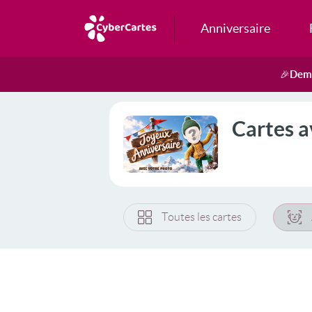
Anniversaire
Dema
🎉
Cartes a
Toutes les cartes