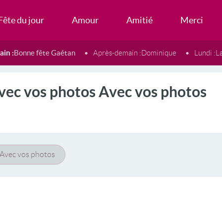
Fête du jour
Amour
Amitié
Merci
in :
Bonne fête Gaétan
Après-demain :
Dominique
Lundi :
L
vec vos photos Avec vos photos
Avec vos photos