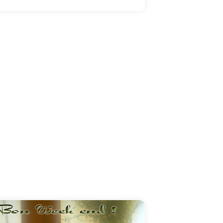
de votre week end!!! Alors plongez dans la
piscine et détendez-vous un maximum pour
recharger les batteries! Vive le week end et
bon courage pour la future semaine!