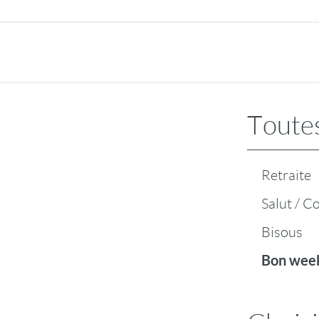
Toutes
Retraite
Salut / C
Bisous
Bon wee