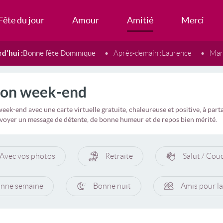
Fête du jour
Amour
Amitié
Merci
d'hui :
Bonne fête Dominique
Après-demain :
Laurence
Mard
Bon week-end
eek-end avec une carte virtuelle gratuite, chaleureuse et positive, à pa
voyer un message de détente, de bonne humeur et de repos bien mérité.
Avec vos photos
Retraite
Salut / Cou
nne semaine
Bonne nuit
Amis pour la