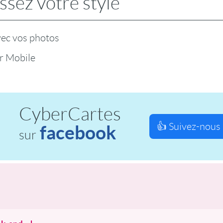
ssez votre style
vec vos photos
r Mobile
CyberCartes
👍 Suivez-nous 
facebook
sur