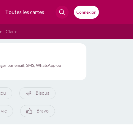
Toutes les cartes
Connexion
i :
Claire
rtager par email, SMS, WhatsApp ou
cou
Bisous
 vie
Bravo