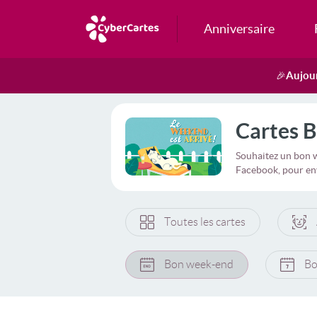
Anniversaire
Aujour
🎉
Cartes 
Souhaitez un bon w
Facebook, pour en
Toutes les cartes
Bon week-end
Bo