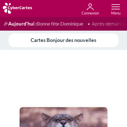
Connexion
Anniversaire
Fête du jour
Amour
Amitié
Merci
Toutes les cartes
Aujourd'hui :
Bonne fête Dominique
🎉
Après-demain :
L
Cartes Bonjour des nouvelles