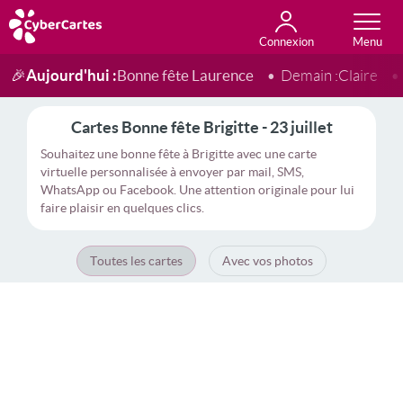
Connexion
Anniversaire
Fête du jour
Amour
Amitié
Merci
Toutes les cartes
Aujourd'hui :
Bonne fête Laurence
🎉
Demain :
Claire
Cartes Bonne fête Brigitte - 23 juillet
Souhaitez une bonne fête à Brigitte avec une carte
virtuelle personnalisée à envoyer par mail, SMS,
WhatsApp ou Facebook. Une attention originale pour lui
faire plaisir en quelques clics.
Toutes les cartes
Avec vos photos