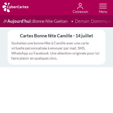
Connexion
Anniversaire
Fête du jour
Amour
Amitié
Merci
Toutes les cartes
Aujourd'hui :
Bonne fête Gaétan
🎉
Demain :
Dominique
Cartes Bonne fête Camille - 14 juillet
Souhaitez une bonne fête à Camille avec une carte
virtuelle personnalisée à envoyer par mail, SMS,
WhatsApp ou Facebook. Une attention originale pour lui
faire plaisir en quelques clics.