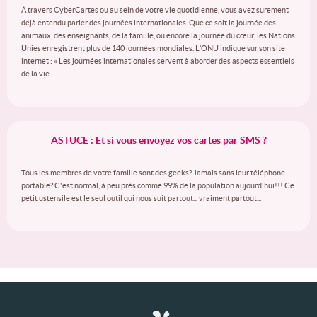
À travers CyberCartes ou au sein de votre vie quotidienne, vous avez surement
déjà entendu parler des journées internationales. Que ce soit la journée des
animaux, des enseignants, de la famille, ou encore la journée du cœur, les Nations
Unies enregistrent plus de 140 journées mondiales. L’ONU indique sur son site
internet : « Les journées internationales servent à aborder des aspects essentiels
de la vie …
ASTUCE : Et si vous envoyez vos cartes par SMS ?
Tous les membres de votre famille sont des geeks? Jamais sans leur téléphone
portable? C'est normal, à peu près comme 99% de la population aujourd'hui!!! Ce
petit ustensile est le seul outil qui nous suit partout... vraiment partout...