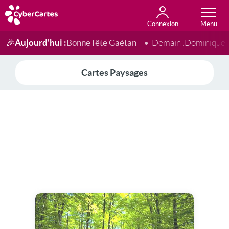
Connexion
Anniversaire
Fête du jour
Amour
Amitié
Merci
Toutes les cartes
Aujourd'hui :
Bonne fête Gaétan
🎉
Demain :
Dominique
Cartes Paysages