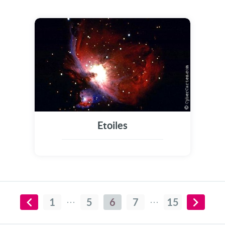
Etoiles
1
5
6
7
15