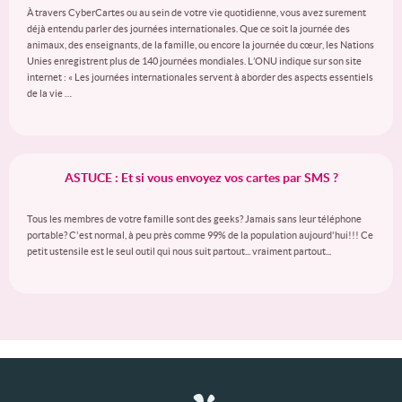
À travers CyberCartes ou au sein de votre vie quotidienne, vous avez surement
déjà entendu parler des journées internationales. Que ce soit la journée des
animaux, des enseignants, de la famille, ou encore la journée du cœur, les Nations
Unies enregistrent plus de 140 journées mondiales. L’ONU indique sur son site
internet : « Les journées internationales servent à aborder des aspects essentiels
de la vie …
ASTUCE : Et si vous envoyez vos cartes par SMS ?
Tous les membres de votre famille sont des geeks? Jamais sans leur téléphone
portable? C'est normal, à peu près comme 99% de la population aujourd'hui!!! Ce
petit ustensile est le seul outil qui nous suit partout... vraiment partout...