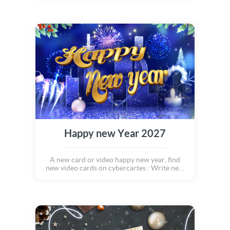
Les 3 sont inséparables pour pouvoir vivre
une année toute en douceur... Souhaitez le
meilleurs aux personnes qui sont chères à
votre coeur et envoyez-leur les meilleurs
voeux !!!
Happy new Year 2027
A new card or video happy new year, find
new video cards on cybercartes : Write new
stories ... With faith, hope and love Enjoy
every moment And dream like a child Happy
new year 2027