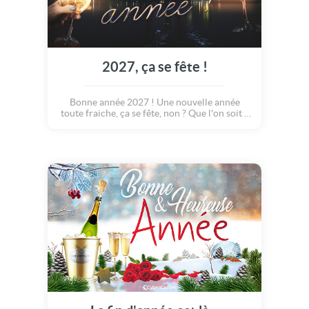
2027, ça se fête !
Bonne année 2027 ! Une nouvelle année
toute fraiche, ça se fête, non ? Que l'on soit à
la maison, en famille, entre amis, en vacances
ou même encore au travail avec ses collègues,
un souhait de bons voeux apportera toujours
du bonheur et même un peu de chance !