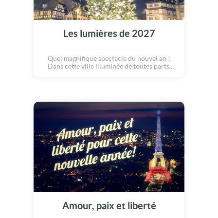
Les lumières de 2027
Quel magnifique spectacle du nouvel an !
Dans cette ville illuminée de toutes parts,
découvrons sous les feux d'artifices, inscrit
avec de belles lettres dorées : le sublime
message de la nouvelle année. "Que toutes
ces belles lumières, qui nous réchauffent,
nous éclairent, viennent nous guider, nous
inspirer, pour vivre une merveilleuse
nouvelle année" ! Nous vous souhaitons une
magnifique fête inoubliable !
Amour, paix et liberté