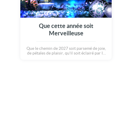
Que cette année soit
Merveilleuse
Que le chemin de 2027 soit parsemé de joie,
de pétales de plaisir, qu'il soit éclairé par la
lueur de l'amour et l'étincelle de l'amitié.
Nous vous souhaitons une merveilleuse,
délicieuse et extraordinaire année à venir
entourée de tous vos proches, famille et
amis... Meilleurs voeux à vous !