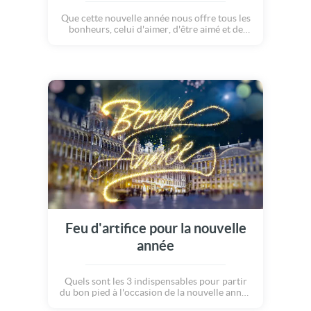
Que cette nouvelle année nous offre tous les
bonheurs, celui d'aimer, d'être aimé et de
vivre en paix, dans le partage, le plaisir et la
liberté ! Vivons ensemble, pour le meilleur !!!
Plein de bonheur et d'amour pour cette
nouvelle année à venir ! Meilleurs voeux ;o)
Feu d'artifice pour la nouvelle
année
Quels sont les 3 indispensables pour partir
du bon pied à l'occasion de la nouvelle année
? La Santé, l'Amour et le Bonheur, bien sûr !