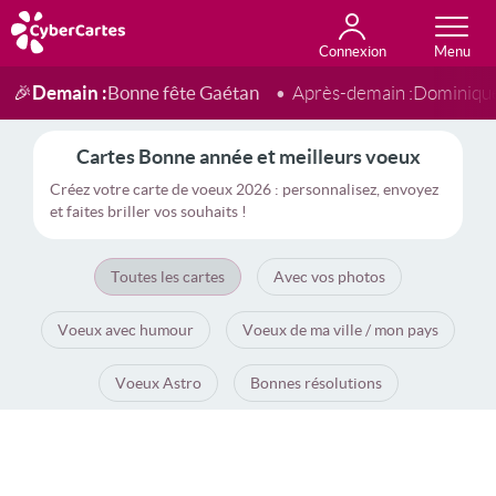
Connexion
Anniversaire
Fête du jour
Amour
Amitié
Merci
Toutes les cartes
Demain :
Bonne fête Gaétan
🎉
Après-demain :
Dominiqu
Cartes Bonne année et meilleurs voeux
Créez votre carte de voeux 2026 : personnalisez, envoyez
et faites briller vos souhaits !
Toutes les cartes
Avec vos photos
Voeux avec humour
Voeux de ma ville / mon pays
Voeux Astro
Bonnes résolutions