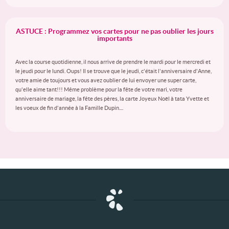
ASTUCE : Programmez vos cartes pour ne pas oublier les jours
importants
Avec la course quotidienne, il nous arrive de prendre le mardi pour le mercredi et
le jeudi pour le lundi. Oups! Il se trouve que le jeudi, c'était l'anniversaire d'Anne,
votre amie de toujours et vous avez oublier de lui envoyer une super carte,
qu'elle aime tant!!! Même problème pour la fête de votre mari, votre
anniversaire de mariage, la fête des pères, la carte Joyeux Noël à tata Yvette et
les voeux de fin d'année à la Famille Dupin....