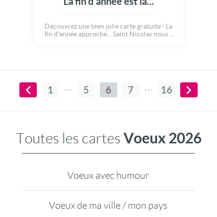
La fin d'année est là...
Découvrez une bien jolie carte gratuite : La
fin d'année approche... Saint Nicolas nous a
rendu visite, puis l'hiver s'est installé parmi
nous. Noël est aussi passé par là ! Il est temps
de conclure cette année dans la JOIE ! Bonne
et heureuse année 2027 !
1
5
6
7
16
Voeux 2026
Toutes les cartes
Voeux avec humour
Voeux de ma ville / mon pays