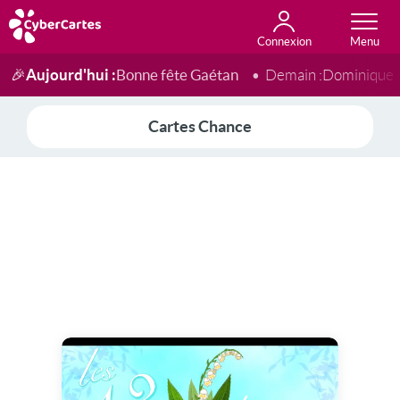
Connexion
Anniversaire
Fête du jour
Amour
Amitié
Merci
Toutes les cartes
Aujourd'hui :
Bonne fête Gaétan
🎉
Demain :
Dominique
Cartes Chance