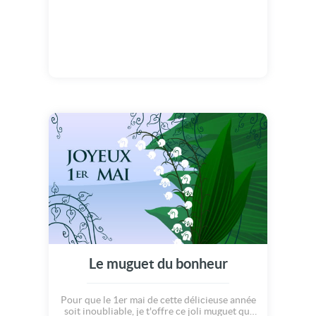
Le muguet du bonheur
Pour que le 1er mai de cette délicieuse année
soit inoubliable, je t'offre ce joli muguet qui