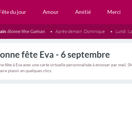
Fête du jour
Amour
Amitié
Merci
in :
Bonne fête Gaétan
Après-demain :
Dominique
Lundi :
L
onne fête Eva - 6 septembre
e fête à Eva avec une carte virtuelle personnalisée à envoyer par mail,
aire plaisir en quelques clics.