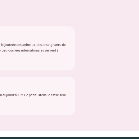
 la journée des animaux, des enseignants, de
 « Les journées internationales servent à
aujourd'hui!!! Ce petit ustensile est le seul