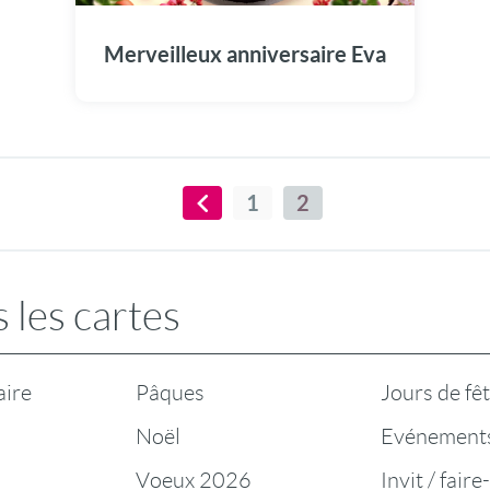
Eva dans cette carte anniversaire
presonnalisée
Merveilleux anniversaire Eva
1
2
 les cartes
aire
Pâques
Jours de fê
Noël
Evénement
Voeux 2026
Invit / faire