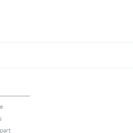
te
s
-part