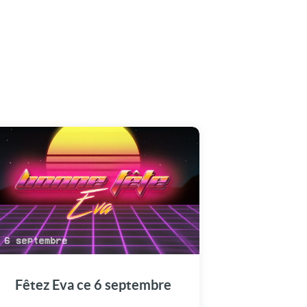
Offrez à Eva cette vidéo émotion pour
marquer son jour spécial : Le 6 septembre.
Fêtez Eva ce 6 septembre