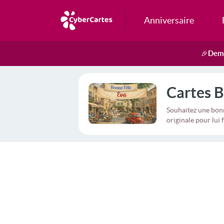
Anniversaire
Dema
🎉
Cartes B
Souhaitez une bonn
originale pour lui f