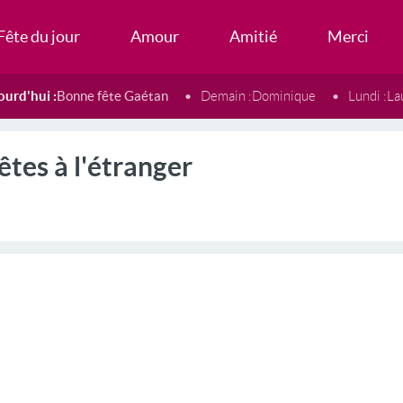
Fête du jour
Amour
Amitié
Merci
ourd'hui :
Bonne fête Gaétan
Demain :
Dominique
Lundi :
La
êtes à l'étranger