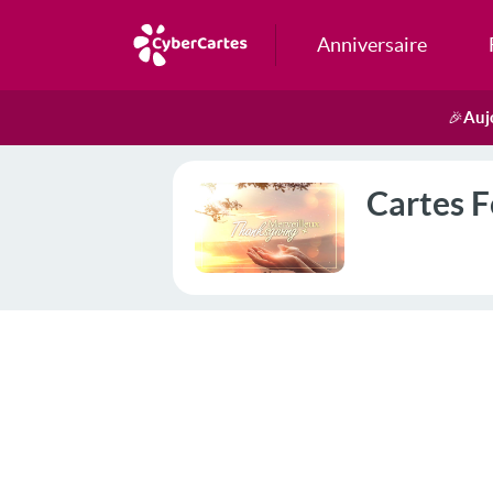
Anniversaire
Auj
🎉
Cartes F