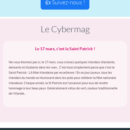
👍 Suivez-nous !
Le Cybermag
Le 17 mars, c’est la Saint Patrick !
Ne vous étonnez pas si, le 17 mars, vous croisez quelques irlandais chantants,
dansants et titubants dans les rues... C’est tout simplement parce que c'est la
Saint Patrick : LA fête Irlandaise par excellence ! En ce jour joyeux, tous les
irlandais du monde se réunissent dans les pubs pour célébrer la fête nationale
irlandaise. Chaque année, la St Patrick est l’occasion pour eux de rendre
hommage à leur beau pays. Généralement vêtus de vert, couleur traditionnelle
de l’Irlande...