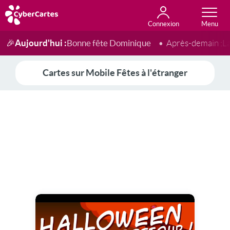
Connexion
Anniversaire
Fête du jour
Amour
Amitié
Merci
Toutes les cartes
Aujourd'hui :
Bonne fête Dominique
🎉
Après-demain :
L
Cartes sur Mobile Fêtes à l'étranger