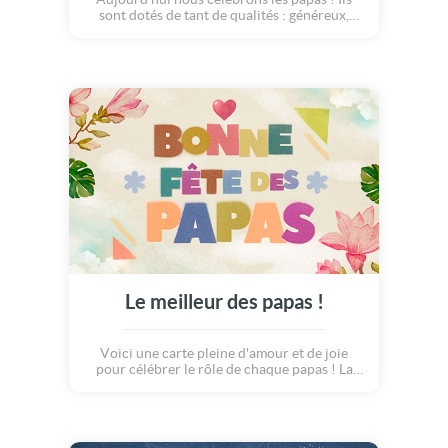
sont dotés de tant de qualités : généreux,
drôles, sincères... On en profite alors pour
leur souhaiter une merveilleuse fête avec
cette carte originale et pleine de joie.
Le meilleur des papas !
Voici une carte pleine d'amour et de joie
pour célébrer le rôle de chaque papas ! La
fête des pères c'est l'occasion rêvée de
partager ces mots doux à ceux qu'on aime :
les papas formidables !