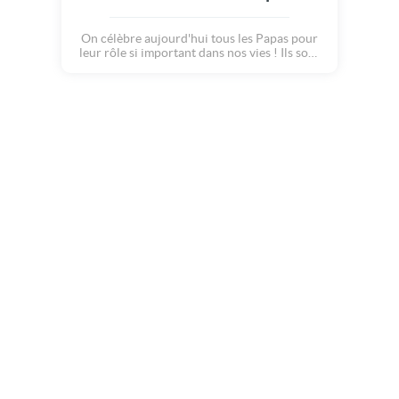
On célèbre aujourd'hui tous les Papas pour
leur rôle si important dans nos vies ! Ils sont
doux, joyeux et drôles, et prennent une place
primordiale dans nos coeurs... On leurs
souhaite une merveilleuse fête des pères !