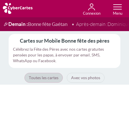
Connexion
Anniversaire
Fête du jour
Amour
Amitié
Merci
Toutes les cartes
Demain :
Bonne fête Gaétan
🎉
Après-demain :
Dominiqu
Cartes sur Mobile Bonne fête des pères
Célébrez la Fête des Pères avec nos cartes gratuites
pensées pour les papas, à envoyer par email, SMS,
WhatsApp ou Facebook.
Toutes les cartes
Avec vos photos