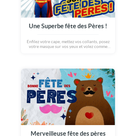
Une Superbe fête des Pères !
Enfilez votre cape, mettez vos collants, posez
votre masque sur vos yeux et volez comme
superman grâce à vos super pouvoirs !!! Une
superbe idée de carte fête des pères pour
faire rire et sourire les meilleurs papas du
monde... A vous de choisir la plus drôle des
photos pour personnaliser au mieux votre
fête des pères !
Merveilleuse fête des pères