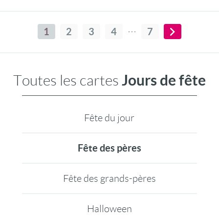
correspond à tous les papas, qu'ils soient
Canadien bricoleur, un papa calme et
studieux Suisse ou sportif comme un Belge
1
2
3
4
7
ou un Français, cette carte est faite pour lui !
Jours de fête
Toutes les cartes
Fête du jour
Fête des pères
Fête des grands-pères
Halloween