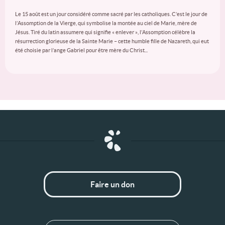
Le 15 août est un jour considéré comme sacré par les catholiques. C’est le jour de
l’Assomption de la Vierge, qui symbolise la montée au ciel de Marie, mère de
Jésus. Tiré du latin assumere qui signifie « enlever », l’Assomption célèbre la
résurrection glorieuse de la Sainte Marie – cette humble fille de Nazareth, qui eut
été choisie par l’ange Gabriel pour être mère du Christ...
Faire un don