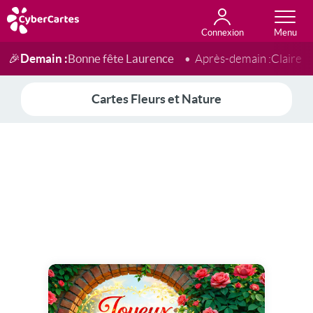
Connexion
Anniversaire
Fête du jour
Amour
Amitié
Merci
Toutes les cartes
Demain :
Bonne fête Laurence
🎉
Après-demain :
Claire
Cartes Fleurs et Nature