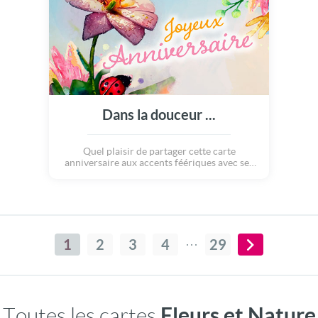
Dans la douceur ...
Quel plaisir de partager cette carte
anniversaire aux accents féériques avec ses
proches... Tout y est : des couleurs douces et
chaleureuses, une musique enivrante et une
histoire pleine d'émotion... Elle apportera
bonheur et joie de vivre à tous ceux qui la
recevront !
1
2
3
4
29
Fleurs et Nature
Toutes les cartes