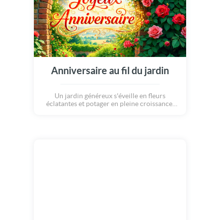
Anniversaire au fil du jardin
Un jardin généreux s'éveille en fleurs
éclatantes et potager en pleine croissance.
Une carte poétique et vivante, idéale pour
célébrer un anniversaire rempli de douceur,
de nature et de tendresse... Joyeux
anniversaire !