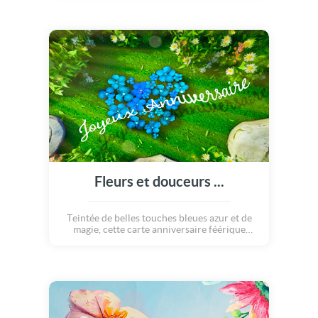
accompagnés d'un décor magique et floral,
qui saura remplir de joie le coeur de celui qui
la reçoit !
Fleurs et douceurs ...
Teintée de belles touches bleues azur et de
magie, cette carte anniversaire féérique
raconte la beauté de la nature avec ses plus
beaux emblèmes: fleurs et papillons... Celui
ou celle qui la recevra profitera alors d'un
instant de bonheur !