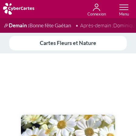
Connexion
Anniversaire
Fête du jour
Amour
Amitié
Merci
Toutes les cartes
Demain :
Bonne fête Gaétan
🎉
Après-demain :
Dominiqu
Cartes Fleurs et Nature