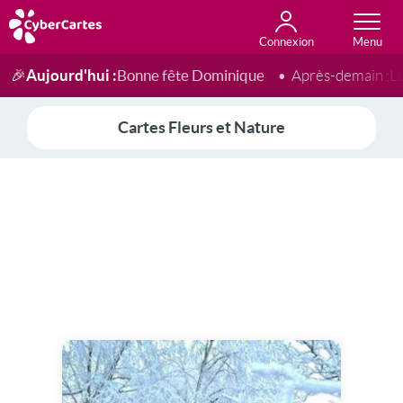
Connexion
Anniversaire
Fête du jour
Amour
Amitié
Merci
Toutes les cartes
Aujourd'hui :
Bonne fête Dominique
🎉
Après-demain :
L
Cartes Fleurs et Nature