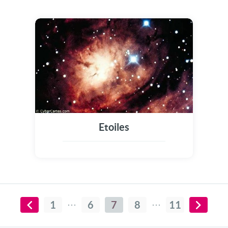
Etoiles
1
6
7
8
11