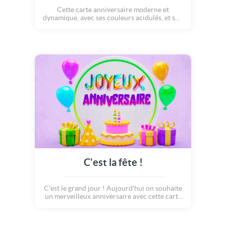
Cette carte anniversaire moderne et
dynamique, avec ses couleurs acidulés, et son
joli gâteau d'anniversaire sera idéale pour
apporter une touche de bonne humeur à
ceux qui célèbrent leurs anniversaire !
C'est la fête !
C'est le grand jour ! Aujourd'hui on souhaite
un merveilleux anniversaire avec cette carte
pop et colorée qui ravira celui qui la reçoit.
Envoyez, avec celle ci, un petit instant de
bonheur.