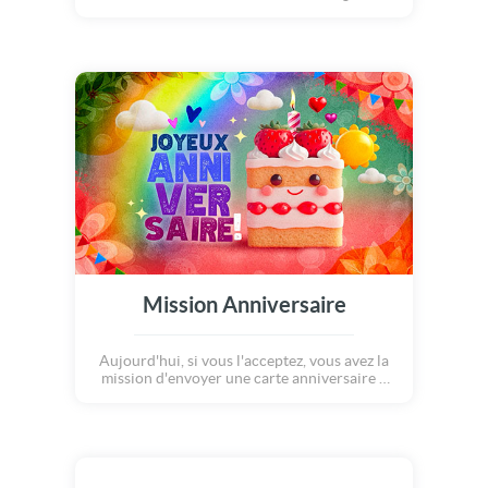
bonne humeur. Des éclats de couleurs, des
formes joyeuses pour transmettre des voeux
sincères et festifs.
Mission Anniversaire
Aujourd'hui, si vous l'acceptez, vous avez la
mission d'envoyer une carte anniversaire à
un proche qui célèbre son anniversaire
aujourd'hui... Et cette carte drôle et colorée
sera parfaite pour vous aider dans votre
mission. Elle apportera une touche de
bonheur et de gourmandise à ceux qui la
recevront !