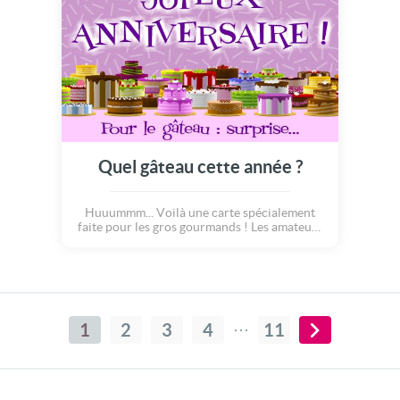
GRAND comme ça ! Une jolie carte à envoyer
aussi bien aux petits enfants, qu'aux grands
gourmands :o)
Quel gâteau cette année ?
Huuummm... Voilà une carte spécialement
faite pour les gros gourmands ! Les amateurs
de chocolat, de crème, de bonbons, de
glaçage, de moelleux, de croquants : bref, de
gâteaux en tous genre !!! Quelle régalade !
Voilà une carte qui fait plaisir, qui donne le
sourire et qui vous offre le malin plaisir de
choisir LE gâteau rêvé pour ton anniversaire
1
2
3
4
11
!