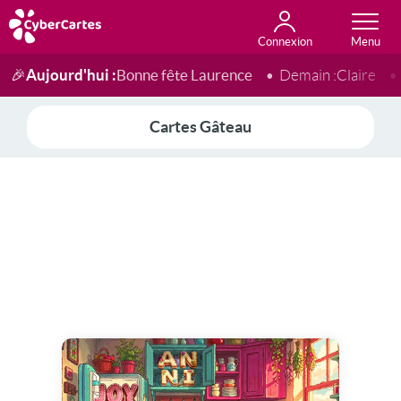
Connexion
Anniversaire
Fête du jour
Amour
Amitié
Merci
Toutes les cartes
Aujourd'hui :
Bonne fête Laurence
🎉
Demain :
Claire
Cartes Gâteau