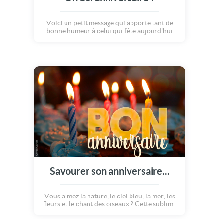
Voici un petit message qui apporte tant de
bonne humeur à celui qui fête aujourd'hui
son anniversaire ! Quelques mots pour dire
sa joie, un gâteau prêt à faire la fête, et un
cadeau amusant qui nous donne tous le
sourire ! C'est ça un anniversaire réussi !
Savourer son anniversaire...
Vous aimez la nature, le ciel bleu, la mer, les
fleurs et le chant des oiseaux ? Cette sublime
carte d'anniversaire devrait vous plaire. A