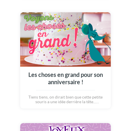
l'occasion de sa fête d'anniv, envoyez-lui
cette jolie création et ajoutez un peu de
poésie !!! Dédiez-lui ce gentil message :
"Savoure intensément cette fabuleuse
journée, soit léger et joyeux ! Que cette
journée ensoleille longtemps tes jours à venir
: bon anniversaire !" Quel plaisir de recevoir
une si jolie carte :) Vive le gâteau et les
bougies !
Les choses en grand pour son
anniversaire !
Tiens tiens, on dirait bien que cette petite
souris a une idée derrière la tête...
Apparement, il semblerait que la
gourmandise soit à l'honneur. Peut-être pour
célébrer quelque chose ? Mais oui, bien sûr !
Un anniversaire pardi ! Voici un magnifique
et énorme gâteau d'anniversaire multicolore,
sur 2 étages, pour fêter un anniversaire