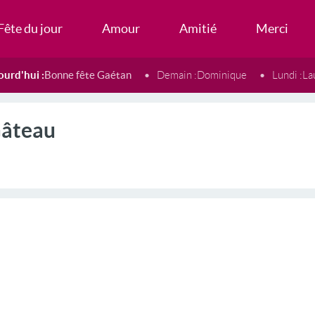
Fête du jour
Amour
Amitié
Merci
ourd'hui :
Bonne fête Gaétan
Demain :
Dominique
Lundi :
La
Gâteau