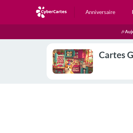
Anniversaire
Auj
🎉
Cartes 