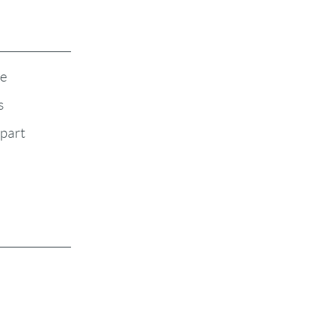
te
s
-part