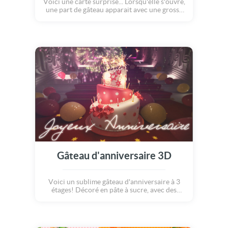
Voici une carte surprise... Lorsqu'elle s'ouvre,
une part de gâteau apparait avec une grosse
bougie, une rose, un beau rideau rouge, un
ruban doré, un papillon multicolore et des
milliers de paillettes ! Joyeux anniversaire !
Gâteau d'anniversaire 3D
Voici un sublime gâteau d'anniversaire à 3
étages! Décoré en pâte à sucre, avec des
fleurs et des points roses et blancs, ce
magnifique gâteau marquera les esprits : c'est
une carte virtuelle gratuite, mais qui n'est pas
comme les cartes anniversaire habituelle. Elle