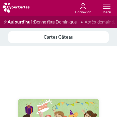
Connexion
Anniversaire
Fête du jour
Amour
Amitié
Merci
Toutes les cartes
Aujourd'hui :
Bonne fête Dominique
🎉
Après-demain :
L
Cartes Gâteau