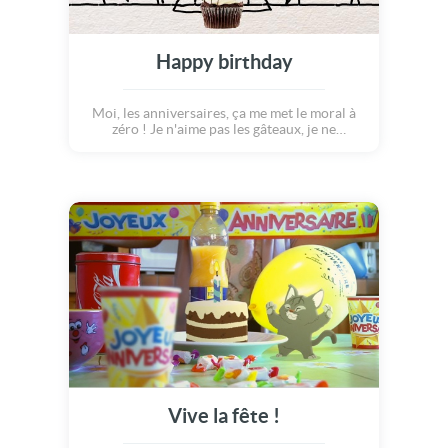
Happy birthday
Moi, les anniversaires, ça me met le moral à
zéro ! Je n'aime pas les gâteaux, je ne
supporte pas les bougies, ni le champagne, et
encore moins les cadeaux !!! Et puis, on
prend un an de plus... Mais bon, aujourd'hui
ce n'est pas MON anniversaire, c'est le tien !
Alors je souhaite qu'il soit réussi et très
heureux !! Happy birthday !
Vive la fête !