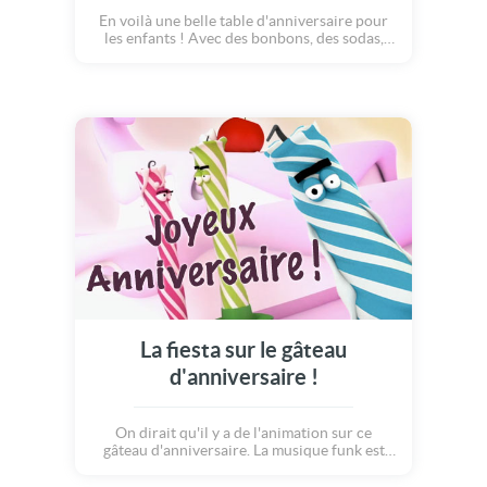
En voilà une belle table d'anniversaire pour
les enfants ! Avec des bonbons, des sodas,
des ballons, une belle banderole... Mais... il
manque le gâteau !!! Vite vite, petit chat, fais
apparaitre un délicieux gâteau d'anniversaire
avec une bougie à souffler. Oh hisse ! Le tour
est joué ! Joyeux anniversaire aux petites
filles et garçons !
La fiesta sur le gâteau
d'anniversaire !
On dirait qu'il y a de l'animation sur ce
gâteau d'anniversaire. La musique funk est
venue envahir chacun des étages de crème!
Dans cette carte virtuelle gratuite, les