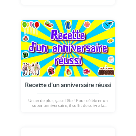
anniversaire habituelles!!! Découvrons
l'histoire de ces petites gariguettes, sorties
tout droit du marché. Ces demoiselles
papotent dans leur panier. Elles plongent
ensuite dans l'eau, se font dorer au soleil,
jusqu'à ce que... Ohhhhh quelle horreur !
Pour découvrir la suite, regardez la carte
jusqu'au bout ! Et... Joyeux anniversaire :o)
Recette d'un anniversaire réussi
Un an de plus, ça se fête ! Pour célébrer un
super anniversaire, il suffit de suivre la
recette suivante : réunissez votre bande de
copains, préparez de la bonne musique,
gonflez des ballons de toutes les couleurs,
cuisinez un bon gâteau et en bonus : offrez
une avalanche de cadeaux ! La fête sera
réussie à coup sûr ! Joyeux anniversaire !