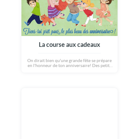
La course aux cadeaux
On dirait bien qu'une grande fête se prépare
en l'honneur de ton anniversaire! Des petits
amis, des cadeaux, un délicieux gâteau, une
belle banderole, des confettis, des chapeaux
pointus et même un petit matou... Une carte
virtuelle gratuite qui fera plaisir à coup sûr!
Invite tous tes meilleurs copains pour
célébrer ce grand jour, tiens toi prêt pour le
plus beau des anniversaires et... surtout,
amuse-toi bien!!! ton anniversaire ! Des
petits amis, des cadeaux, un délicieux gâteau,
une belle banderole, des confettis, des
chapeaux pointus et même un petit matou...
Invite tous tes meilleurs copains pour
célébrer ce grand jour et...tiens toi prêt pour
le plus beau des anniversaires et surtout,