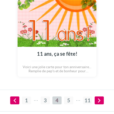
est géniale! Il suffit de quelques bougies, des
mini feux d'artifices, un lâcher de ballons
pour immortaliser un anniversaire!
11 ans, ça se fête!
Voici une jolie carte pour ton anniversaire...
Remplie de pep's et de bonheur pour
immortaliser ce jour si spécial ! Hé oui :
qu'on soit adulte ou enfant, petit ou grand :
un anniversaire, ça se fête ! Avec un gâteau,
des bougies, un beau soleil, des fleurs, tout
ceci dans la joie et la bonne humeur !
1
3
4
5
11