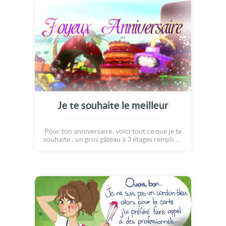
des chevaliers, au ballon prisonnier et, cerise
sur le gâteau : il y en a même une qui fait le
grand saut !!! Et pour finir, toutes les bougies
s'allument pour former le message : « Joyeux
anniversaire » sur fond de feu d'artifice !
C'est la fête !
Je te souhaite le meilleur
Pour ton anniversaire, voici tout ce que je te
souhaite : un gros gâteau à 3 étages rempli de
crème, un doux parfum, des tonnes de fleurs,
des belles chaussures, un gros diamant, un
avion pour faire plein de voyages, un bateau
pour naviguer aux 4 coins du monde et au
passage, un feu d'artifice géant ! Il ne te reste
plus qu'à faire un voeu si tu vois passer une
étoile filante... Joyeux anniversaire !