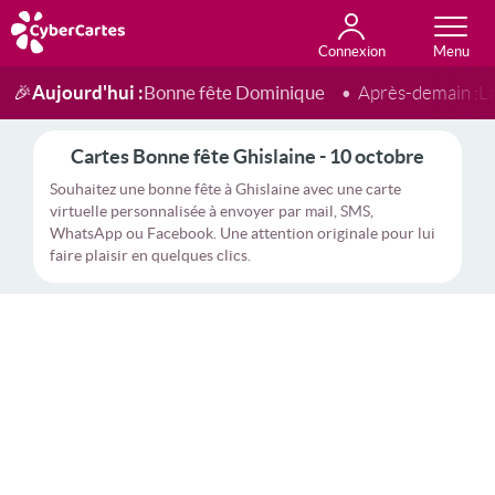
Connexion
Anniversaire
Fête du jour
Amour
Amitié
Merci
Toutes les cartes
Aujourd'hui :
Bonne fête Dominique
🎉
Après-demain :
L
Cartes Bonne fête Ghislaine - 10 octobre
Souhaitez une bonne fête à Ghislaine avec une carte
virtuelle personnalisée à envoyer par mail, SMS,
WhatsApp ou Facebook. Une attention originale pour lui
faire plaisir en quelques clics.