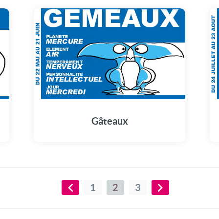
Gâteaux
1
2
3