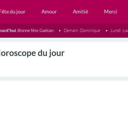
Fête du jour
Amour
Amitié
Merci
ourd'hui :
Bonne fête Gaétan
Demain :
Dominique
Lundi :
La
oroscope du jour