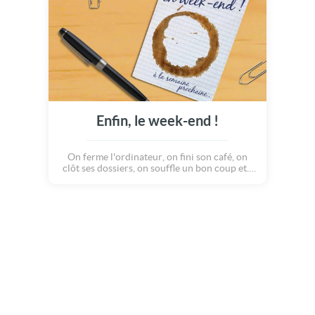
Enfin, le week-end !
On ferme l'ordinateur, on fini son café, on
clôt ses dossiers, on souffle un bon coup et...
on profite à fond du WEEK END ! Tchao le
boulot, on se retrouve lundi en pleine forme
:o) Bon week end à tous et à toutes !