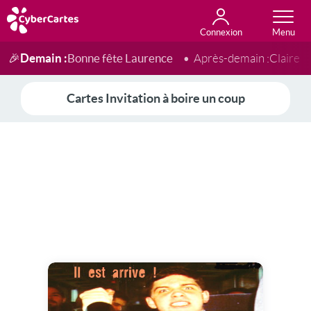
Connexion
Anniversaire
Fête du jour
Amour
Amitié
Merci
Toutes les cartes
Demain :
Bonne fête Laurence
🎉
Après-demain :
Claire
Cartes Invitation à boire un coup