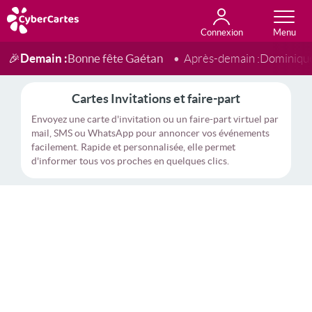
Connexion
Anniversaire
Fête du jour
Amour
Amitié
Merci
Toutes les cartes
Demain :
Bonne fête Gaétan
🎉
Après-demain :
Dominiqu
Cartes Invitations et faire-part
Envoyez une carte d'invitation ou un faire-part virtuel par
mail, SMS ou WhatsApp pour annoncer vos événements
facilement. Rapide et personnalisée, elle permet
d'informer tous vos proches en quelques clics.