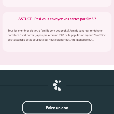
ASTUCE : Et si vous envoyez vos cartes par SMS ?
Tous les membres de votre famille sont des geeks? Jamais sans leur téléphone
portable? C'est normal, à peu près comme 99% de la population aujourd'hui!!! Ce
petit ustensile est le seul outil qui nous suit partout... vraiment partout...
Faire un don