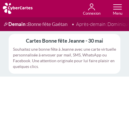
Connexion
Anniversaire
Fête du jour
Amour
Amitié
Merci
Toutes les cartes
Demain :
Bonne fête Gaétan
🎉
Après-demain :
Dominiqu
Cartes Bonne fête Jeanne - 30 mai
Souhaitez une bonne fête à Jeanne avec une carte virtuelle
personnalisée à envoyer par mail, SMS, WhatsApp ou
Facebook. Une attention originale pour lui faire plaisir en
quelques clics.