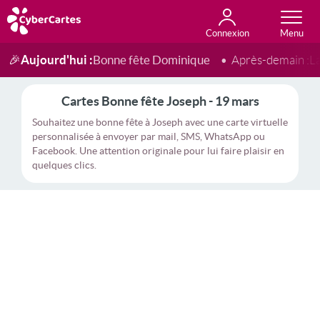
Connexion
Anniversaire
Fête du jour
Amour
Amitié
Merci
Toutes les cartes
Aujourd'hui :
Bonne fête Dominique
🎉
Après-demain :
L
Cartes Bonne fête Joseph - 19 mars
Souhaitez une bonne fête à Joseph avec une carte virtuelle
personnalisée à envoyer par mail, SMS, WhatsApp ou
Facebook. Une attention originale pour lui faire plaisir en
quelques clics.