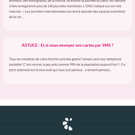
animaux, des enseignants, de la famille, ou encore la journée du cœur, les Nations
Unies enregistrent plus de 140 journées mondiales. L’ONU indique sur son site
internet : « Les journées internationales servent à aborder des aspects essentiels
de la vie …
ASTUCE : Et si vous envoyez vos cartes par SMS ?
Tous les membres de votre famille sont des geeks? Jamais sans leur téléphone
portable? C'est normal, à peu près comme 99% de la population aujourd'hui!!! Ce
petit ustensile est le seul outil qui nous suit partout... vraiment partout...