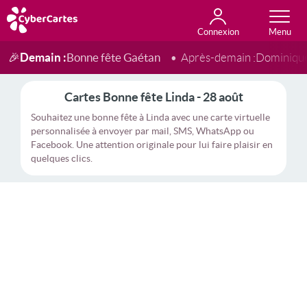
Connexion
Anniversaire
Fête du jour
Amour
Amitié
Merci
Toutes les cartes
Demain :
Bonne fête Gaétan
🎉
Après-demain :
Dominiqu
Cartes Bonne fête Linda - 28 août
Souhaitez une bonne fête à Linda avec une carte virtuelle
personnalisée à envoyer par mail, SMS, WhatsApp ou
Facebook. Une attention originale pour lui faire plaisir en
quelques clics.