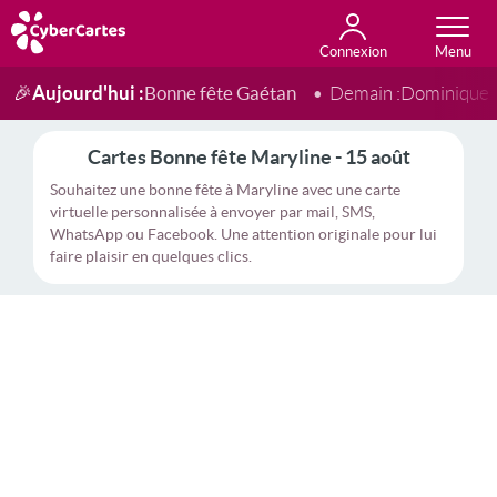
Connexion
Anniversaire
Fête du jour
Amour
Amitié
Merci
Toutes les cartes
Aujourd'hui :
Bonne fête Gaétan
🎉
Demain :
Dominique
Cartes Bonne fête Maryline - 15 août
Souhaitez une bonne fête à Maryline avec une carte
virtuelle personnalisée à envoyer par mail, SMS,
WhatsApp ou Facebook. Une attention originale pour lui
faire plaisir en quelques clics.