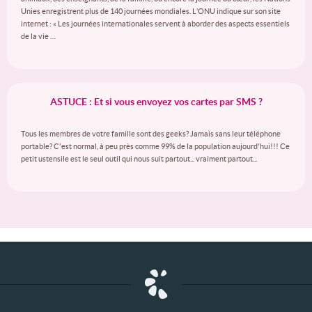
Unies enregistrent plus de 140 journées mondiales. L’ONU indique sur son site
internet : « Les journées internationales servent à aborder des aspects essentiels
de la vie …
ASTUCE : Et si vous envoyez vos cartes par SMS ?
Tous les membres de votre famille sont des geeks? Jamais sans leur téléphone
portable? C'est normal, à peu près comme 99% de la population aujourd'hui!!! Ce
petit ustensile est le seul outil qui nous suit partout... vraiment partout...