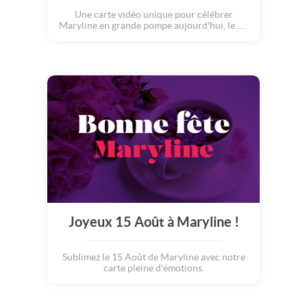
Une carte vidéo unique pour célébrer
Maryline en grande pompe aujourd'hui, le 15
Août.
Joyeux 15 Août à Maryline !
Sublimez le 15 Août de Maryline avec notre
carte pleine d'émotions.