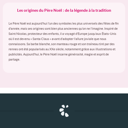
Les origines du Père Noël : de la légende à la tradition
Le Père Noël est aujourd’hui l’un des symboles les plus universels des fêtes de fin
d’année, mais ses origines sont bien plus anciennes qu’on ne l’imagine. Inspiré de
Saint Nicolas, protecteur des enfants, il a voyagé d’Europe jusqu’aux États-Unis
où il est devenu « Santa Claus » avant d’adopter l’allure joviale que nous
connaissons. Sa barbe blanche, son manteau rouge et son traîneau tiré par des
rennes ont été popularisés au XXe siècle, notamment grâce aux illustrations et
publicités. Aujourd’hui, le Père Noël incarne générosité, magie et esprit de
partage.