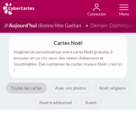
Connexion
Anniversaire
Fête du jour
Amour
Amitié
Merci
Toutes les cartes
Aujourd'hui :
Bonne fête Gaétan
🎉
Demain :
Dominique
Cartes Noël
Imaginez et personnalisez votre carte Noël gratuite, à
envoyer en un clic pour des voeux chaleureux et
inoubliables. Des centaines de cartes Joyeux Noël, c'est ici
!
Toutes les cartes
Avec vos photos
Noël religieux
Noël traditionnel
Avent