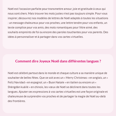
Noël est l’occasion parfaite pour transmettre amour, joie et gratitude à ceux qui
nous sont chers. Mais trouver les mots justes n’est pas toujours simple. Pour vous
inspirer, découvrez nos modèles de lettres de Noël adaptés à toutes les situations
: un message chaleureux pour vos proches, une lettre tendre pour vos enfants, un
texte complice pour vos amis, des mots romantiques pour l’être aimé, des
souhaits empreints de foi ou encore des paroles touchantes pour vos parents. Des
idées à personnaliser et à partager dans vos cartes virtuelles.
Comment dire Joyeux Noël dans différentes langues ?
Noël est célébré partout dans le monde et chaque culture a sa manière unique de
souhaiter de belles fêtes. Que ce soit avec un « Merry Christmas » en anglais, un «
Feliz Navidad » en espagnol, un « Buon Natale » en italien ou encore un «
Shèngdàn kuàilè » en chinois, les vœux de Noël se déclinent dans toutes les
langues. Ajouter ces expressions à vos cartes virtuelles est une façon originale et
chaleureuse de surprendre vos proches et de partager la magie de Noël au-delà
des frontières.