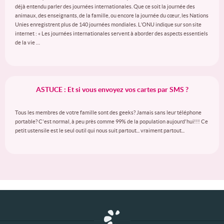
déjà entendu parler des journées internationales. Que ce soit la journée des
animaux, des enseignants, de la famille, ou encore la journée du cœur, les Nations
Unies enregistrent plus de 140 journées mondiales. L’ONU indique sur son site
internet : « Les journées internationales servent à aborder des aspects essentiels
de la vie …
ASTUCE : Et si vous envoyez vos cartes par SMS ?
Tous les membres de votre famille sont des geeks? Jamais sans leur téléphone
portable? C'est normal, à peu près comme 99% de la population aujourd'hui!!! Ce
petit ustensile est le seul outil qui nous suit partout... vraiment partout...